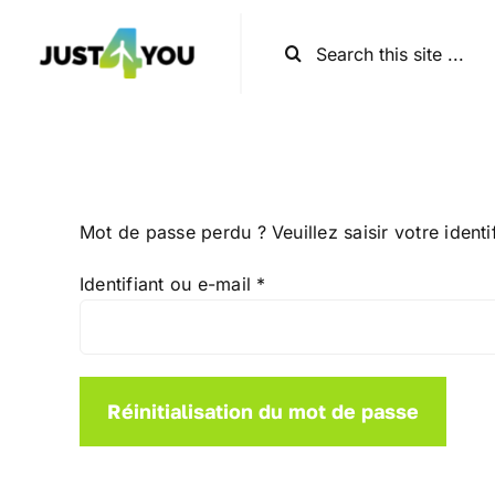
Passer
au
Rechercher:
contenu
Mot de passe perdu ? Veuillez saisir votre ident
Obligatoire
Identifiant ou e-mail
*
Réinitialisation du mot de passe