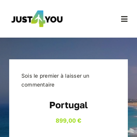
Passer
au
contenu
Togg
Navi
Accueil
Nos Voyages
Sois le premier à laisser un
Contact
commentaire
Mon compte
Portugal
899,00
€
Panier