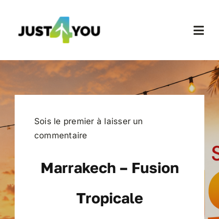
Passer
au
contenu
Togg
Navi
Accueil
Nos Voyages
Sois le premier à laisser un
Contact
commentaire
Mon compte
Marrakech – Fusion
Panier
Tropicale