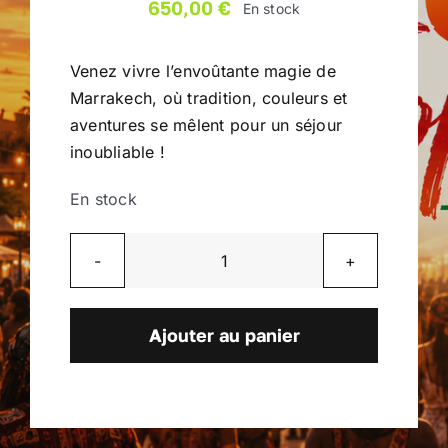
650,00
€
En stock
Venez vivre l’envoûtante magie de
Marrakech, où tradition, couleurs et
aventures se mêlent pour un séjour
inoubliable !
En stock
quantité
de
Marrakech
Ajouter au panier
-
Fusion
Tropicale